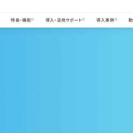
特長・
機能
導入・
活用サポート
導入事例