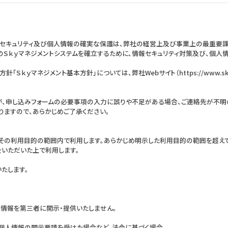
情報セキュリティ及び個人情報の確実な保護は、弊社の経営上及び事業上の最重要
のＳｋｙマネジメントシステムを確立するために、情報セキュリティ対策及び、個人
ｙマネジメント基本方針」については、弊社Webサイト（https://www.skygro
、申し込みフォームの必要事項の入力に誤りや不足がある場合、ご連絡先が不明
りますので、あらかじめご了承ください。
その利用目的の範囲内で利用します。あらかじめ明示した利用目的の範囲を超え
をいただいた上で利用します。
たします。
人情報を第三者に開示・提供いたしません。
う個人情報の開示要請を受けた場合など、法令に基づく場合。